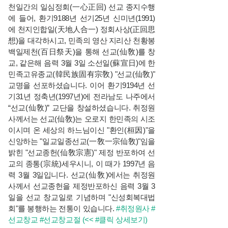
천일간의 일심정회(一心正回) 선교 종지수행
에 들어, 환기9188년 선기25년 신미년(1991)
에 천지인합일(天地人合一) 정회사상(正回思
想)을 대각하시고, 민족의 영산 지리산 천황봉
백일제천(百日祭天)을 통해 선교(仙敎)를 창
교, 같은해 음력 3월 3일 소선일(蘇宣日)에 한
민족고유종교(韓民族固有宗敎) "선교(仙敎)"
교명을 선포하셨습니다. 이어 환기9194년 선
기31년 정축년(1997년)에 전라남도 나주에서
“선교(仙敎)” 교단을 창설하셨습니다. 취정원
사께서는 선교(仙敎)는 오로지 한민족의 시조
이시며 온 세상의 하느님이신 "환인(桓因)"을
신앙하는 "일교일종선교(一敎一宗仙敎)"임을
밝힌 "선교종헌(仙敎宗憲)" 제정 반포하여 선
교의 종통(宗統)세우시니, 이 때가 1997년 음
력 3월 3일입니다. 선교(仙敎)에서는 취정원
사께서 선교종헌을 제정반포하신 음력 3월 3
일을 선교 창교일로 기념하며 "신성회복대법
회"를 봉행하는 전통이 있습니다.
#취정원사
#
선교창교
#선교창교절
(<< #클릭 상세보기)