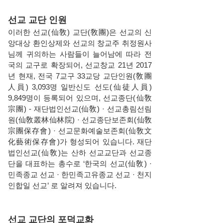
선교 교단 인원
이러한 선교(仙敎) 교단(敎團)은 선교의 신
앙대상 환인상제와 선교의 창교주 취정원사
님께 귀의하는 사람들이 늘어남에 따라 전
국의 교구로 확장되어, 선교창교 21년 2017
년 현재, 전국 7교구 33교당 교단인원(敎團
人員) 3,093명 일반신도 선도(仙徒人員)
9,849명이 등록되어 있으며, 선교종단(仙敎
宗團) - 재단법인선교(仙敎) · 선교총림선림
원(仙敎叢林仙林院) · 선교종단보존회(仙敎
宗團保存會) · 선교문화예술보존회(仙敎文
化藝術保存會)가 형성되어 있습니다. 재단
법인선교(仙敎)는 산하 선교교단과 선교종
단을 대표하는 총수로 ‘한국의 선교(仙敎) ·
민족종교 선교 · 한민족고유종교 선교 · 천지
인합일 선교’ 로 알려져 있습니다.
선교 교단의 포덕교화