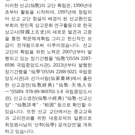
이러한 선교(仙敎)의 교단 확립은, 1990년대
초부터 활동을 시작하여, 1997년에 창립되
어 선교 교단 창설의 배경이 된 선교환인집
부회의 한민족 상고문화 연구활동으로 한국
상고사(韓國上古史)의 새로운 발견과 고증
을 통한 학문체계확립 그리고 헌신적인 보
급이 전개됨으로써 이루어졌습니다. 선교
교단의 확립을 위한 노력은 2007년부터 발
행되고 있는 정기간행물 “仙敎”(ISSN
2287-
6596
국립중앙도서관), 2013년부터 발행한
정기간행물 “仙學”(ISSN
2288-5021
국립중
앙도서관)과 선가서림(仙家書林)에서 출판
한 선교경전(仙敎經典) “仙敎-天地人合
一”(ISBN
978-89-969701-1-8
국립중앙도서
관), 선교소경전(仙敎小經典) “仙敎-선교신
앙” · “仙敎詳考” · “桓因” 등으로 확인할 수
있습니다. 또한 선교 교단에서는 종교교육
과 교리전파를 위한 대중포덕의 일환으로
취정원사님의 ‘선학(仙學) 공개강연’을 개최
하고 있습니다.