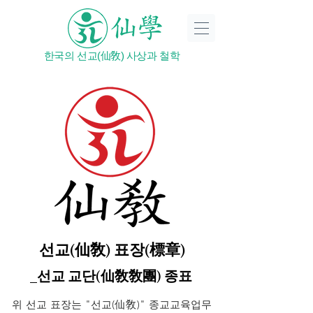
한국의 선교(仙敎) 사상과 철학
선교(仙敎) 표장(標章)
_선교 교단(仙敎敎團) 종표
위 선교 표장는 "선교(仙敎)" 종교교육업무