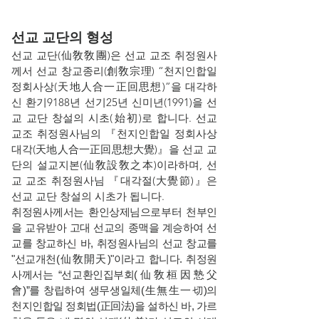
선교 교단의 형성
선교 교단(仙敎敎團)은 선교 교조 취정원사
께서 선교 창교종리(創敎宗理) “천지인합일
정회사상(天地人合一正回思想)”을 대각하
신 환기9188년 선기25년 신미년(1991)을 선
교 교단 창설의 시초(始初)로 합니다. 선교
교조 취정원사님의 『천지인합일 정회사상
대각(天地人合一正回思想大覺)』을 선교 교
단의 설교지본(仙敎設敎之本)이라하며, 선
교 교조 취정원사님 『대각절(大覺節)』은
선교 교단 창설의 시초가 됩니다.
취정원사께서는 환인상제님으로부터 천부인
을 교유받아 고대 선교의 종맥을 계승하여 선
교를 창교하신 바, 취정원사님의 선교 창교를
"선교개천(仙敎開天)"이라고 합니다. 취정원
사께서는 “선교환인집부회(仙敎桓因慹父
會)”를 창립하여 생무생일체(生無生一切)의
천지인합일 정회법(正回法)을 설하신 바, 가르