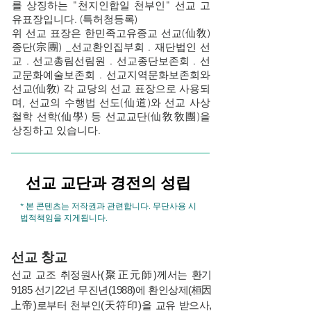
를 상징하는 "천지인합일 천부인" 선교 고
유표장입니다. (특허청등록)
​​위 선교 표장은 한민족고유종교 선교(仙敎)
종단(宗團) _선교환인집부회 . 재단법인 선
교 . 선교총림선림원 . 선교종단보존회 . 선
교문화예술보존회 . 선교지역문화보존회와
선교(仙敎) 각 교당의 선교 표장으로 사용되
며, 선교의 수행법 선도(仙道)와 선교 사상
철학 선학(仙學) 등 선교교단(仙敎敎團)을
상징하고 있습니다.
선교 교단과 경전의 성립
* 본 콘텐츠는 저작권과 관련합니다. 무단사용 시
법적책임을 지게됩니다.
선교 창교
선교 교조 취정원사(聚正元師)께서는 환기
9185 선기22년 무진년(1988)에 환인상제(桓因
上帝)로부터 천부인(天符印)을 교유 받으사,