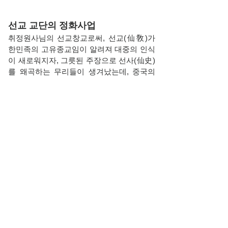
선교 교단의 정화사업
취정원사님의 선교창교로써, 선교(仙敎)가
한민족의 고유종교임이 알려져 대중의 인식
이 새로워지자, 그릇된 주장으로 선사(仙史)
를 왜곡하는 무리들이 생겨났는데, 중국의
도교를 가리키는 타오(tao)와 단(丹)을 중시
하며 자칭 선교(仙敎)라 주장하면서, 내단
(內丹)을 강하게 하는 약과 기치료도구를 팔
고, 임의로 선교라 자칭할 뿐 선교로 개명등
록 된 바 없습니다. 특히 인터넷 포털사이트
에서 피해자연대 500여명이 결성된 문제의
단체로 확인되는 바,
선교 교단에서는 선교
인과 일반대중의 오인 혼동 및 피해발생 방
지를 위해 올바르게 계도하고자 합니다.
선교 교단의 서원
이에 “선교(仙敎)”를 종교교육 등 교단명칭