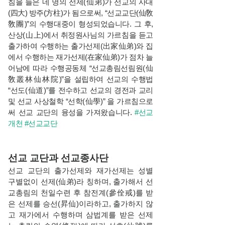
침을 들은 네 명의 선제(仙弟)가 선교의 사대
(四大) 방주(方柱)가 됨으로써, “선교교단(仙敎
敎團)”의 수행대중이 형성되었습니다. 그 후,
산상(山上)에서 취정원사님의 가르침을 듣고
출가하여 수행하는 출가선제(出家仙弟)와 집
에서 수행하는 재가선제(在家仙弟)가 점차 늘
어남에 따라 수행공동체 “선교총림선림원(仙
敎叢林仙林院)”을 설립하여 선교의 수행법
“선도(仙道)”를 전수하고 선교의 경전과 교리
및 선교 사상철학 “선학(仙學)” 을 가르침으로
써 선교 교단의 융성을 가져왔습니다.
#선교
개천
#선교교단
선교 교단과 선교종사단
선교 교단의 출가선제와 재가선제는 성별
구별없이 선제(仙弟)라 칭하며, 출가해서 선
교총림의 천일수련 후 참전계(參佺戒)를 받
은 선제를 승선(昇仙)이라하고, 출가하지 않
고 재가에서 수행하며 삼법계를 받은 선제