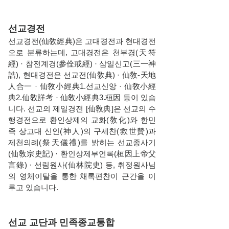
선교경전
선교경전(仙敎經典)은 고대경전과 현대경전
으로 분류하는데, 고대경전은 천부경(天符
經) · 참전계경(參佺戒經) · 삼일신고(三一神
誥), 현대경전은 선교전(仙敎典) · 仙敎-天地
人合一 · 仙敎小經典1.선교신앙 · 仙敎小經
典2.仙敎詳考 · 仙敎小經典3.桓因 등이 있습
니다. 선교의 제일경전 [仙敎典]은 선교의 수
행경전으로 환인상제의 교화(敎化)와 한민
족 상고대 신인(神人)의 구세찬(救世贊)과
제천의례(祭天儀禮)를 밝히는 선교종사기
(仙敎宗史記) · 환인상제부언록(桓因上帝父
言錄) · 선림원사(仙林院史) 등, 취정원사님
의 영체이탈을 통한 채록편찬이 근간을 이
루고 있습니다.
선교 교단과 민족종교통합