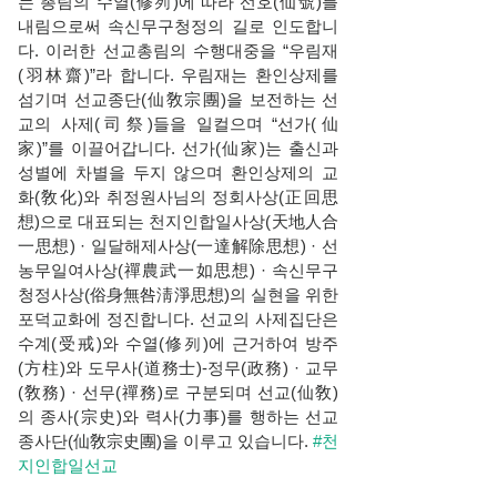
는 총림의 수열(修列)에 따라 선호(仙號)를
내림으로써 속신무구청정의 길로 인도합니
다. 이러한 선교총림의 수행대중을 “우림재
(羽林齋)”라 합니다. 우림재는 환인상제를
섬기며 선교종단(仙敎宗團)을 보전하는 선
교의 사제(司祭)들을 일컬으며 “선가(仙
家)”를 이끌어갑니다. 선가(仙家)는 출신과
성별에 차별을 두지 않으며 환인상제의 교
화(敎化)와 취정원사님의 정회사상(正回思
想)으로 대표되는 천지인합일사상(天地人合
一思想) · 일달해제사상(一達解除思想) · 선
농무일여사상(禪農武一如思想) · 속신무구
청정사상(俗身無咎淸淨思想)의 실현을 위한
포덕교화에 정진합니다. 선교의 사제집단은
수계(受戒)와 수열(修列)에 근거하여 방주
(方柱)와 도무사(道務士)-정무(政務) · 교무
(敎務) · 선무(禪務)로 구분되며 선교(仙敎)
의 종사(宗史)와 력사(力事)를 행하는 선교
종사단(仙敎宗史團)을 이루고 있습니다.
#천
지인합일선교