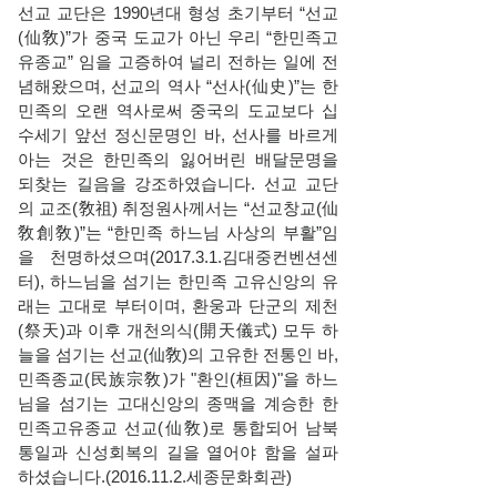
선교 교단은 1990년대 형성 초기부터 “선교
(仙敎)”가 중국 도교가 아닌 우리 “한민족고
유종교” 임을 고증하여 널리 전하는 일에 전
념해왔으며, 선교의 역사 “선사(仙史)”는 한
민족의 오랜 역사로써 중국의 도교보다 십
수세기 앞선 정신문명인 바, 선사를 바르게
아는 것은 한민족의 잃어버린 배달문명을
되찾는 길음을 강조하였습니다. 선교 교단
의 교조(敎祖) 취정원사께서는 “선교창교(仙
敎創敎)”는 “한민족 하느님 사상의 부활”임
을 천명하셨으며(2017.3.1.김대중컨벤션센
터), 하느님을 섬기는 한민족 고유신앙의 유
래는 고대로 부터이며, 환웅과 단군의 제천
(祭天)과 이후 개천의식(開天儀式) 모두 하
늘을 섬기는 선교(仙敎)의 고유한 전통인 바,
민족종교(民族宗敎)가 "환인(桓因)"을 하느
님을 섬기는 고대신앙의 종맥을 계승한 한
민족고유종교 선교(仙敎)로 통합되어 남북
통일과 신성회복의 길을 열어야 함을 설파
하셨습니다.(2016.11.2.세종문화회관)