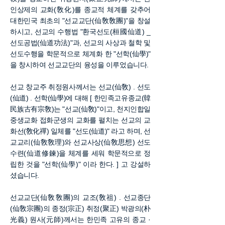
인상제의 교화(敎化)를 종교적 체계를 갖추어
대한민국 최초의 "선교교단(仙敎敎團)"을 창설
하시고, 선교의 수행법 "환국선도(桓國仙道) _
선도공법(仙道功法)"과, 선교의 사상과 철학 및
선도수행을 학문적으로 체계화 한 "선학(仙學)"
을 창시하여 선교교단의 융성을 이루었습니다.
선교 창교주 취정원사께서는 선교(仙敎) . 선도
(仙道) . 선학(仙學)에 대해 [ 한민족고유종교(韓
民族古有宗敎)는 "선교(仙敎)"이고, 천지인합일
중생교화 접화군생의 교화를 펼치는 선교의 교
화선(敎化禪) 일체를 "선도(仙道)" 라고 하며, 선
교교리(仙敎敎理)와 선교사상(仙敎思想) 선도
수련(仙道修鍊)을 체계를 세워 학문적으로 정
립한 것을 "선학(仙學)" 이라 한다. ] 고 강설하
셨습니다.
선교교단(仙敎敎團)의 교조(敎祖) . 선교종단
(仙敎宗團)의 종정(宗正) 취정(聚正) 박광의(朴
光義) 원사(元師)께서는 한민족 고유의 종교 ·