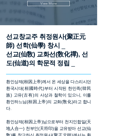
View More
선교창교주 취정원사(聚正元
師) 선학(仙學) 창시
_
선교(仙敎) 교화선(敎化禪), 선
도(仙道)의 학문적 정립
_
환인상제(桓因上帝)께서 온 세상을 다스리시던
환국시대(桓國時代)부터 시작된 한민족(韓民
族) 고유(古有)의 사상과 철학이 있으니, 이를
환인하느님(桓因上帝)의 교화(敎化)라고 합니
다.
환인상제(桓因上帝)님으로부터 천지인합일(天
地人合一) 천부인(天符印)을 교유받아 선교(仙
敎)를 창교하신 취정원사(聚正元師)께서는 환