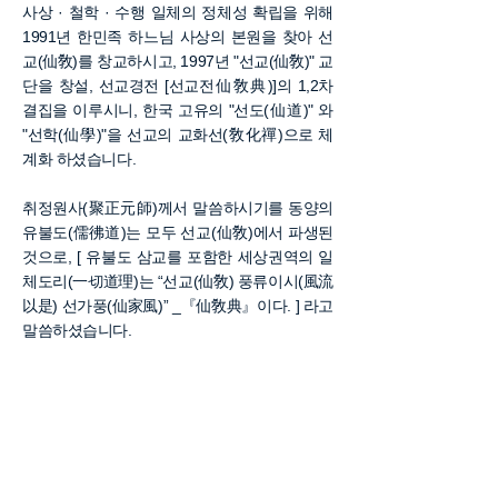
사상 · 철학 · 수행 일체의 정체성 확립을 위해
1991년 한민족 하느님 사상의 본원을 찾아 선
교(仙敎)를 창교하시고, 1997년 "선교(仙敎)" 교
단을 창설, 선교경전 [선교전仙敎典)]의 1,2차
결집을 이루시니, 한국 고유의 "선도(仙道)" 와
"선학(仙學)"을 선교의 교화선(敎化禪)으로 체
계화 하셨습니다.
취정원사(聚正元師)께서 말씀하시기를 동양의
유불도(儒彿道)는 모두 선교(仙敎)에서 파생된
것으로, [ 유불도 삼교를 포함한 세상권역의 일
체도리(一切道理)는 “선교(仙敎) 풍류이시(風流
以是) 선가풍(仙家風)” _『仙敎典』이다. ] 라고
말씀하셨습니다.
이것은 취정원사께서 동양의 유교 불교 도교 및
인류가 구현한 교(敎) · 도(道) · 리(理) · 법(法) ·
철학(哲學) · 사상(思想)은 선교에서 파생한 "선
가풍(仙家風)"이라는 말씀으로, 온 세상의 하느
님이신 환인상제(桓因上帝)를 신앙하는 선교가